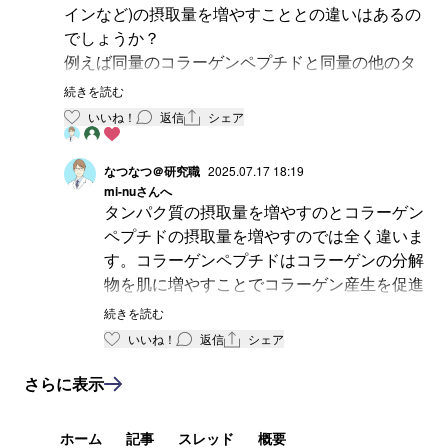
インなど)の摂取量を増やすこととの違いはあるの
でしょうか？
例えば同量のコラーゲンペプチドと同量の他のタ
ンパク質とを接種した場合、コラーゲンペプチド
続きを読む
側によりメリットがあるエビデンスなどはあった
いいね！
返信
シェア
りしますか？
なつなつ＠研究職
2025.07.17 18:19
mi-nu
さんへ
タンパク質の摂取量を増やすのとコラーゲン
ペプチドの摂取量を増やすのでは全く違いま
す。コラーゲンペプチドはコラーゲンの分解
物を肌に増やすことでコラーゲン産生を促進
することが出来るため、コラーゲンペプチド
続きを読む
を摂取することに意味があります。両者を比
いいね！
返信
シェア
較した研究はありませんが、コラーゲンペプ
チドの摂取には明確な美容効果エビデンスが
さらに表示
あるのに対して、タンパク質の摂取にはエビ
デンスはありません。
ホーム
記事
スレッド
概要