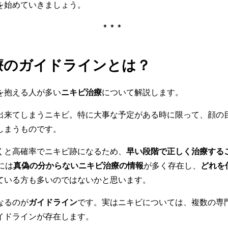
を始めていきましょう。
***
療のガイドラインとは？
を抱える人が多い
ニキビ治療
について解説します。
出来てしまうニキビ。特に大事な予定がある時に限って、顔の
しまうものです。
くと高確率でニキビ跡になるため、
早い段階で正しく治療する
には
真偽の分からないニキビ治療の情報
が多く存在し、
どれを
ている方も多いのではないかと思います。
なるのが
ガイドライン
です。実はニキビについては、複数の専
イドラインが存在します。