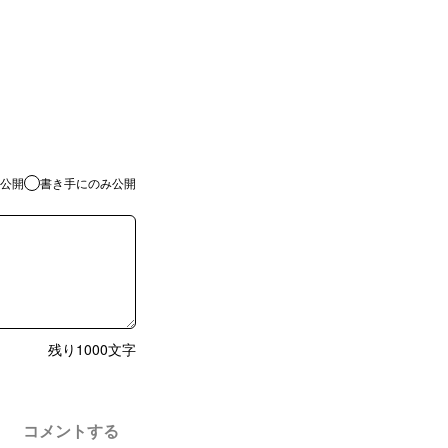
公開
書き手にのみ公開
残り
1000
文字
コメントする